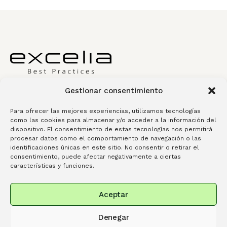
¿Estás listo para
tomar el
Gestionar consentimiento
control
de tu estrategia?
Para ofrecer las mejores experiencias, utilizamos tecnologías
como las cookies para almacenar y/o acceder a la información del
Habla con un especialista
dispositivo. El consentimiento de estas tecnologías nos permitirá
procesar datos como el comportamiento de navegación o las
identificaciones únicas en este sitio. No consentir o retirar el
consentimiento, puede afectar negativamente a ciertas
características y funciones.
Excelia Best Practices
Servicios
Aceptar
Conócenos
Contacta
Library
Spanish
Portuguese
Denegar